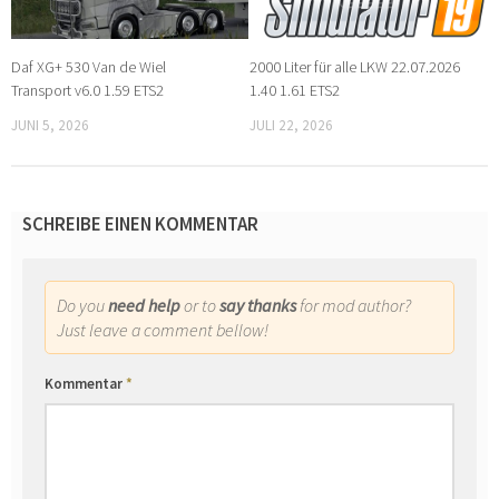
Daf XG+ 530 Van de Wiel
2000 Liter für alle LKW 22.07.2026
Transport v6.0 1.59 ETS2
1.40 1.61 ETS2
JUNI 5, 2026
JULI 22, 2026
SCHREIBE EINEN KOMMENTAR
Do you
need help
or to
say thanks
for mod author?
Just leave a comment bellow!
Kommentar
*