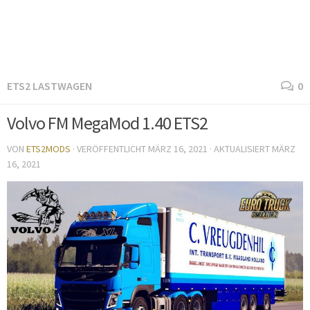
ETS2 LASTWAGEN
0
Volvo FM MegaMod 1.40 ETS2
VON
ETS2MODS
· VERÖFFENTLICHT
MÄRZ 16, 2021
· AKTUALISIERT
MÄRZ
16, 2021