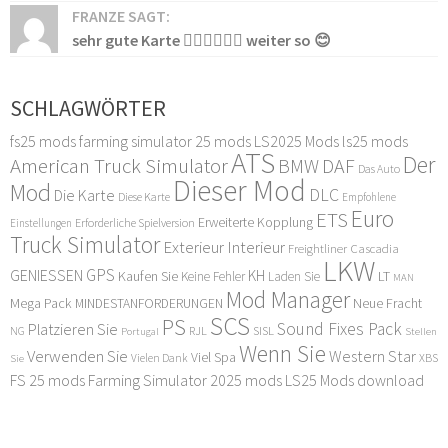
FRANZE SAGT:
sehr gute Karte 👍🏻👍🏻👍🏻 weiter so 😊
SCHLAGWÖRTER
fs25 mods
farming simulator 25 mods
LS2025 Mods
ls25 mods
ATS
Der
American Truck Simulator
DAF
BMW
Das Auto
Dieser Mod
Mod
DLC
Die Karte
Diese Karte
Empfohlene
Euro
ETS
Erweiterte Kopplung
Erforderliche Spielversion
Einstellungen
Truck Simulator
Exterieur Interieur
Freightliner Cascadia
LKW
GPS
GENIESSEN
KH
Kaufen Sie
LT
Keine Fehler
Laden Sie
MAN
Mod Manager
Mega Pack
Neue Fracht
MINDESTANFORDERUNGEN
SCS
PS
Sound Fixes Pack
Platzieren Sie
SISL
RJL
NG
Stellen
Portugal
Wenn Sie
Verwenden Sie
Western Star
Viel Spa
XBS
Sie
Vielen Dank
FS 25 mods
Farming Simulator 2025 mods
LS25 Mods download