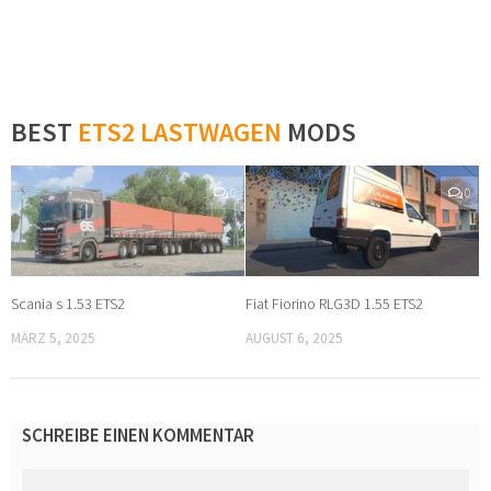
BEST
ETS2 LASTWAGEN
MODS
0
0
Scania s 1.53 ETS2
Fiat Fiorino RLG3D 1.55 ETS2
MÄRZ 5, 2025
AUGUST 6, 2025
SCHREIBE EINEN KOMMENTAR