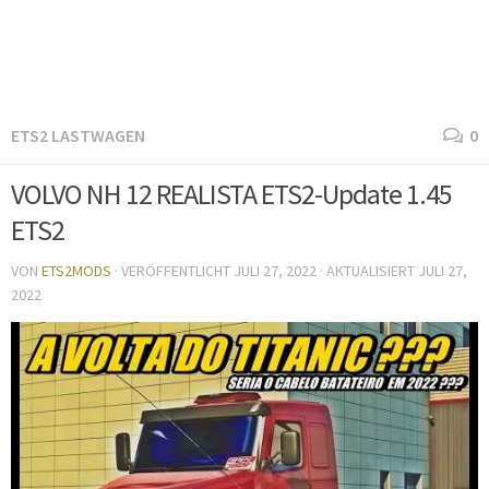
ETS2 LASTWAGEN
0
VOLVO NH 12 REALISTA ETS2-Update 1.45
ETS2
VON
ETS2MODS
· VERÖFFENTLICHT
JULI 27, 2022
· AKTUALISIERT
JULI 27,
2022