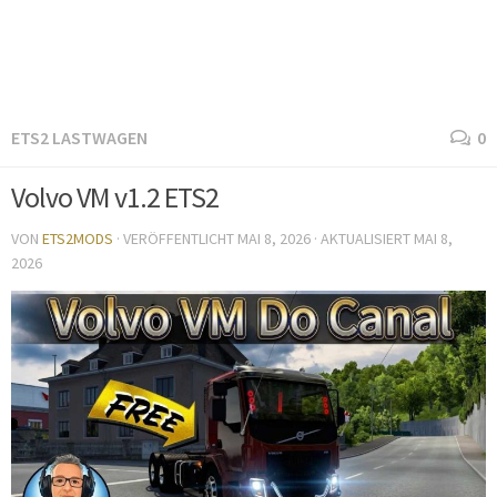
ETS2 LASTWAGEN
0
Volvo VM v1.2 ETS2
VON
ETS2MODS
· VERÖFFENTLICHT
MAI 8, 2026
· AKTUALISIERT
MAI 8,
2026