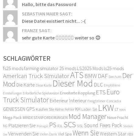
Hallo, bitte das Password
SEBASTIAN MAIER SAGT:
Diese Datei existiert nicht... :-(
FRANZE SAGT:
sehr gute Karte 👍🏻👍🏻👍🏻 weiter so 😊
SCHLAGWÖRTER
fs25 mods
farming simulator 25 mods
LS2025 Mods
ls25 mods
ATS
Der
American Truck Simulator
DAF
BMW
Das Auto
Dieser Mod
Mod
DLC
Die Karte
Diese Karte
Empfohlene
Euro
ETS
Erweiterte Kopplung
Erforderliche Spielversion
Einstellungen
Truck Simulator
Exterieur Interieur
Freightliner Cascadia
LKW
GPS
GENIESSEN
KH
Kaufen Sie
LT
Keine Fehler
Laden Sie
MAN
Mod Manager
Mega Pack
Neue Fracht
MINDESTANFORDERUNGEN
SCS
PS
Sound Fixes Pack
Platzieren Sie
SISL
RJL
NG
Stellen
Portugal
Wenn Sie
Verwenden Sie
Western Star
Viel Spa
XBS
Sie
Vielen Dank