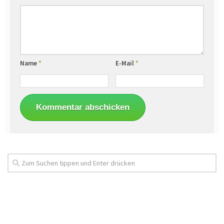
Name
*
E-Mail
*