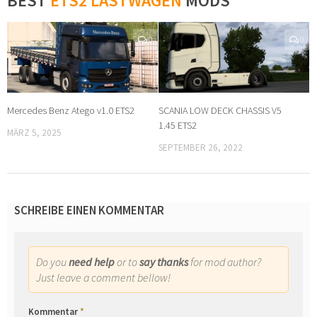
BEST
ETS2 LASTWAGEN
MODS
0
0
Mercedes Benz Atego v1.0 ETS2
SCANIA LOW DECK CHASSIS V5
1.45 ETS2
MÄRZ 5, 2025
SEPTEMBER 26, 2022
SCHREIBE EINEN KOMMENTAR
Do you
need help
or to
say thanks
for mod author?
Just leave a comment bellow!
Kommentar
*