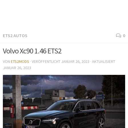
ETS2 AUTOS
0
Volvo Xc90 1.46 ETS2
VON
ETS2MODS
· VERÖFFENTLICHT
JANUAR 26, 2023
· AKTUALISIERT
JANUAR 26, 2023