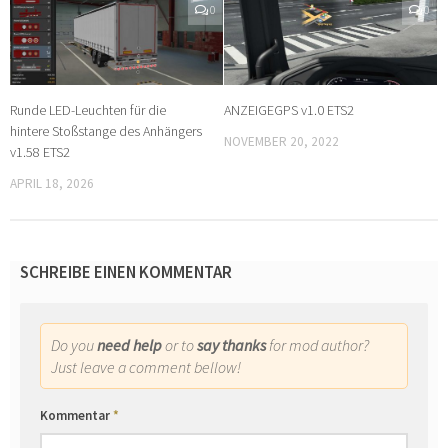
0
0
Runde LED-Leuchten für die
ANZEIGEGPS v1.0 ETS2
hintere Stoßstange des Anhängers
NOVEMBER 20, 2022
v1.58 ETS2
APRIL 18, 2026
SCHREIBE EINEN KOMMENTAR
Do you
need help
or to
say thanks
for mod author?
Just leave a comment bellow!
Kommentar
*