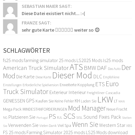
SEBASTIAN MAIER SAGT:
Diese Datei existiert nicht... :-(
FRANZE SAGT:
sehr gute Karte 👍🏻👍🏻👍🏻 weiter so 😊
SCHLAGWÖRTER
fs25 mods
farming simulator 25 mods
LS2025 Mods
ls25 mods
ATS
Der
American Truck Simulator
DAF
BMW
Das Auto
Dieser Mod
Mod
DLC
Die Karte
Diese Karte
Empfohlene
Euro
ETS
Erweiterte Kopplung
Erforderliche Spielversion
Einstellungen
Truck Simulator
Exterieur Interieur
Freightliner Cascadia
LKW
GPS
GENIESSEN
KH
Kaufen Sie
LT
Keine Fehler
Laden Sie
MAN
Mod Manager
Mega Pack
Neue Fracht
MINDESTANFORDERUNGEN
SCS
PS
Sound Fixes Pack
Platzieren Sie
SISL
RJL
NG
Stellen
Portugal
Wenn Sie
Verwenden Sie
Western Star
Viel Spa
XBS
Sie
Vielen Dank
FS 25 mods
Farming Simulator 2025 mods
LS25 Mods download