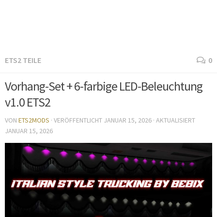
ETS2 TEILE
0
Vorhang-Set + 6-farbige LED-Beleuchtung
v1.0 ETS2
VON
ETS2MODS
· VERÖFFENTLICHT
JANUAR 15, 2026
· AKTUALISIERT
JANUAR 15, 2026