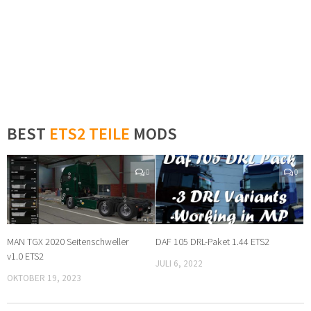
BEST
ETS2 TEILE
MODS
0
0
MAN TGX 2020 Seitenschweller
DAF 105 DRL-Paket 1.44 ETS2
v1.0 ETS2
JULI 6, 2022
OKTOBER 19, 2023