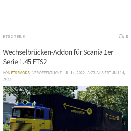
ETS2 TEILE
0
Wechselbrücken-Addon für Scania 1er
Serie 1.45 ETS2
VON
ETS2MODS
· VERÖFFENTLICHT
JULI 14, 2022
· AKTUALISIERT
JULI 14,
2022