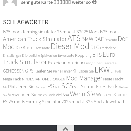
sehr gute Karte 👍🏻👍🏻👍🏻 weiter so 😊
SCHLAGWÖRTER
fs25 mods
farming simulator 25 mods
LS2025 Mods
ls25 mods
ATS
Der
American Truck Simulator
DAF
BMW
Das Auto
Dieser Mod
Mod
DLC
Die Karte
Diese Karte
Empfohlene
Euro
ETS
Erweiterte Kopplung
Erforderliche Spielversion
Einstellungen
Truck Simulator
Exterieur Interieur
Freightliner Cascadia
LKW
GPS
GENIESSEN
KH
Kaufen Sie
LT
Keine Fehler
Laden Sie
MAN
Mod Manager
Mega Pack
Neue Fracht
MINDESTANFORDERUNGEN
SCS
PS
Sound Fixes Pack
Platzieren Sie
SISL
RJL
NG
Stellen
Portugal
Wenn Sie
Verwenden Sie
Western Star
Viel Spa
XBS
Sie
Vielen Dank
FS 25 mods
Farming Simulator 2025 mods
LS25 Mods download