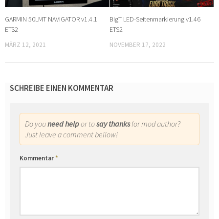
GARMIN 50LMT NAVIGATOR v1.4.1
BigT LED-Seitenmarkierung v1.46
ETS2
ETS2
MÄRZ 12, 2021
NOVEMBER 17, 2022
SCHREIBE EINEN KOMMENTAR
Do you
need help
or to
say thanks
for mod author?
Just leave a comment bellow!
Kommentar
*