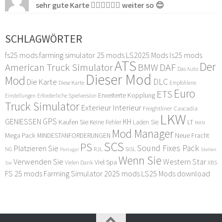
sehr gute Karte 👍🏻👍🏻👍🏻 weiter so 😊
SCHLAGWÖRTER
fs25 mods
farming simulator 25 mods
LS2025 Mods
ls25 mods
ATS
Der
American Truck Simulator
DAF
BMW
Das Auto
Dieser Mod
Mod
DLC
Die Karte
Diese Karte
Empfohlene
Euro
ETS
Erweiterte Kopplung
Erforderliche Spielversion
Einstellungen
Truck Simulator
Exterieur Interieur
Freightliner Cascadia
LKW
GPS
GENIESSEN
KH
Kaufen Sie
LT
Keine Fehler
Laden Sie
MAN
Mod Manager
Mega Pack
Neue Fracht
MINDESTANFORDERUNGEN
SCS
PS
Sound Fixes Pack
Platzieren Sie
SISL
RJL
NG
Stellen
Portugal
Wenn Sie
Verwenden Sie
Western Star
Viel Spa
XBS
Sie
Vielen Dank
FS 25 mods
Farming Simulator 2025 mods
LS25 Mods download