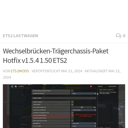
ETS2 LASTWAGEN
0
Wechselbrücken-Trägerchassis-Paket
Hotfix v1.5.4 1.50 ETS2
VON
ETS2MODS
· VERÖFFENTLICHT
MAI 23, 2024
· AKTUALISIERT
MAI 23,
2024