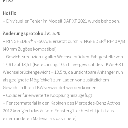
ETS2
Hotfix
– Ein visueller Fehler im Modell DAF XF 2021 wurde behoben.
Änderungsprotokoll v1.5.4:
– RINGFEDER® RF50 A/B ersetzt durch RINGFEDER® RF40 A/B
(40 mm Zugöse kompatibel)
– Gewichtsreduzierung aller Wechselbrücken-Fahrgestelle von
17,8 t auf 13,5 t (Berechnung: 10,5 t Leergewicht des LKWs + 3 t
Wechselbrückengewicht = 13,5 t), da unsichtbare Anhänger nun
als geeignete Möglichkeit zum Laden von zusätzlichem
Gewicht in Ihren LKW verwendet werden können.
– Collider für erweiterte Kopplung hinzugefügt
– Fenstermaterial in den Kabinen des Mercedes-Benz Actros
2012 korrigiert (das äußere Fenstergitter besteht jetzt aus
einem anderen Material als das innere)