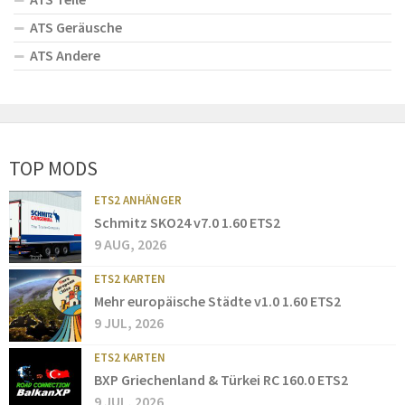
ATS Geräusche
ATS Andere
TOP MODS
ETS2 ANHÄNGER
Schmitz SKO24 v7.0 1.60 ETS2
9 AUG, 2026
ETS2 KARTEN
Mehr europäische Städte v1.0 1.60 ETS2
9 JUL, 2026
ETS2 KARTEN
BXP Griechenland & Türkei RC 160.0 ETS2
9 JUL, 2026