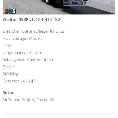
Wielton NS3K v1.46-1.47 ETS2
Dies ist ein Sattelauflieger für ETS2
Hochwertiges Modell
1.46.x
Umgebungsokklusion
Anhängerkabel unterstützen
Besitz
Skinfähig
Getestet 1.46-1.47
Autor:
MrPoland, Wojtek, Trucker94