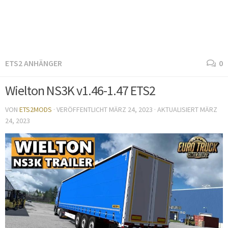
ETS2 ANHÄNGER
0
Wielton NS3K v1.46-1.47 ETS2
VON
ETS2MODS
· VERÖFFENTLICHT
MÄRZ 24, 2023
· AKTUALISIERT
MÄRZ
24, 2023