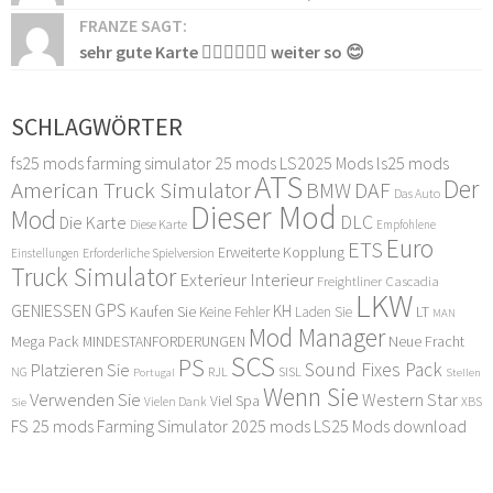
FRANZE SAGT:
sehr gute Karte 👍🏻👍🏻👍🏻 weiter so 😊
SCHLAGWÖRTER
fs25 mods
farming simulator 25 mods
LS2025 Mods
ls25 mods
ATS
Der
American Truck Simulator
DAF
BMW
Das Auto
Dieser Mod
Mod
DLC
Die Karte
Diese Karte
Empfohlene
Euro
ETS
Erweiterte Kopplung
Erforderliche Spielversion
Einstellungen
Truck Simulator
Exterieur Interieur
Freightliner Cascadia
LKW
GPS
GENIESSEN
KH
Kaufen Sie
LT
Keine Fehler
Laden Sie
MAN
Mod Manager
Mega Pack
Neue Fracht
MINDESTANFORDERUNGEN
SCS
PS
Sound Fixes Pack
Platzieren Sie
SISL
RJL
NG
Stellen
Portugal
Wenn Sie
Verwenden Sie
Western Star
Viel Spa
XBS
Sie
Vielen Dank
FS 25 mods
Farming Simulator 2025 mods
LS25 Mods download