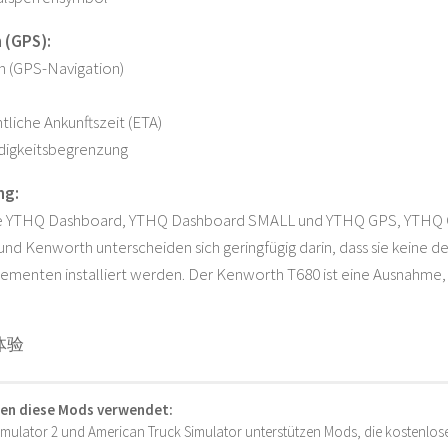
 (GPS):
n (GPS-Navigation)
tliche Ankunftszeit (ETA)
digkeitsbegrenzung
ng:
ie YTHQ Dashboard, YTHQ Dashboard SMALL und YTHQ GPS, YTHQ 
 und Kenworth unterscheiden sich geringfügig darin, dass sie keine d
menten installiert werden. Der Kenworth T680 ist eine Ausnahme, 
体验
en diese Mods verwendet:
imulator 2 und American Truck Simulator unterstützen Mods, die kostenlose