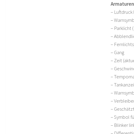
Armaturen
– Luftdruck
– Warnsymbo
– Parklicht 
– Abblendl
– Fernlicht
– Gang
– Zeit (aktu
– Geschwind
– Tempoma
– Tankanze
– Warnsymbo
– Verbleibe
– Geschätz
– Symbol fü
– Blinker li
– Different