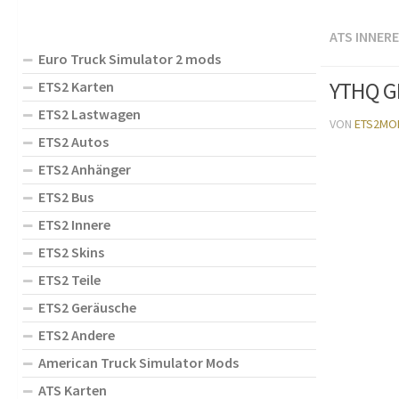
ATS INNERE
Euro Truck Simulator 2 mods
YTHQ GP
ETS2 Karten
ETS2 Lastwagen
VON
ETS2MO
ETS2 Autos
ETS2 Anhänger
ETS2 Bus
ETS2 Innere
ETS2 Skins
ETS2 Teile
ETS2 Geräusche
ETS2 Andere
American Truck Simulator Mods
ATS Karten