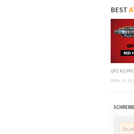
BEST
A
GPS RG PRO
APRIL 16, 202
SCHREIB
Do y