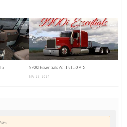
0
0
ATS
9900I Essentials Vol.1 v1.50 ATS
MAI 29, 2024
low!