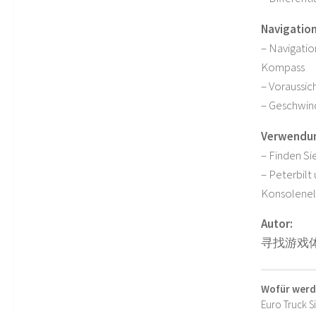
Navigation
– Navigatio
Kompass
– Voraussich
– Geschwin
Verwendu
– Finden S
– Peterbilt
Konsolenele
Autor:
寻找游戏
Wofür werd
Euro Truck S