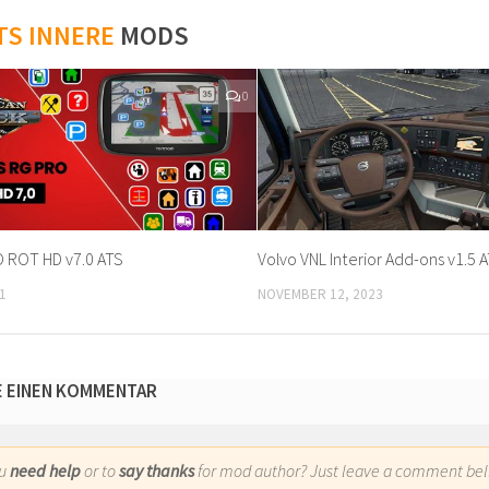
TS INNERE
MODS
0
 ROT HD v7.0 ATS
Volvo VNL Interior Add-ons v1.5 
1
NOVEMBER 12, 2023
E EINEN KOMMENTAR
ou
need help
or to
say thanks
for mod author? Just leave a comment bel