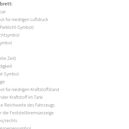
brett:
 bar
l für niedrigen Luftdruck
(Parklicht-Symbol)
ichtsymbol
symbol
elle Zeit)
igkeit
t-Symbol
ige
l für niedrigen Kraftstoffstand
nder Kraftstoff im Tank
te Reichweite des Fahrzeugs
r die Feststellbremsanzeige
nks/rechts
ialsperrensymbol