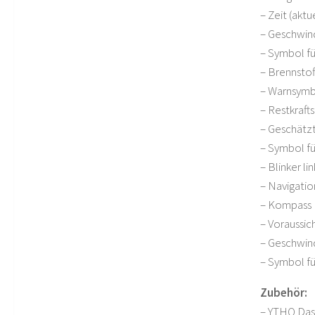
– Zeit (aktu
– Geschwind
– Symbol fü
– Brennstof
– Warnsymbo
– Restkrafts
– Geschätz
– Symbol fü
– Blinker li
– Navigatio
– Kompass
– Voraussich
– Geschwin
– Symbol fü
Zubehör:
– YTHQ Das