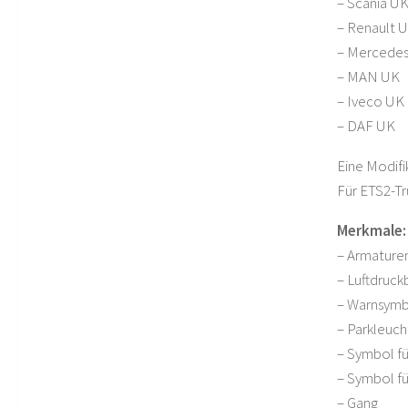
– Scania U
– Renault 
– Mercede
– MAN UK
– Iveco UK
– DAF UK
Eine Modifik
Für ETS2-Tr
Merkmale:
– Armature
– Luftdruck
– Warnsymbo
– Parkleuc
– Symbol fü
– Symbol fü
– Gang