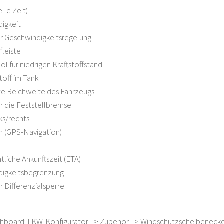
elle Zeit)
igkeit
r Geschwindigkeitsregelung
fleiste
l für niedrigen Kraftstoffstand
toff im Tank
te Reichweite des Fahrzeugs
r die Feststellbremse
nks/rechts
n (GPS-Navigation)
tliche Ankunftszeit (ETA)
digkeitsbegrenzung
r Differenzialsperre
hboard: LKW-Konfigurator –> Zubehör –> Windschutzscheibeneck