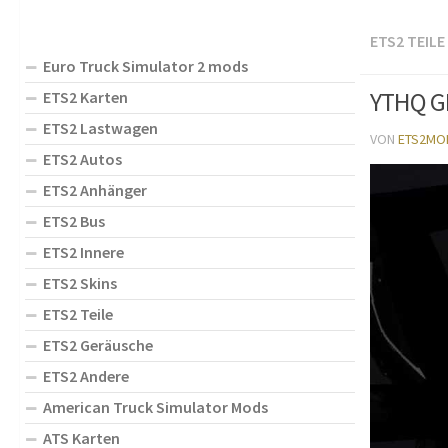
ETS2 TEILE
Euro Truck Simulator 2 mods
YTHQ GP
ETS2 Karten
ETS2 Lastwagen
VON
ETS2MO
ETS2 Autos
ETS2 Anhänger
ETS2 Bus
ETS2 Innere
ETS2 Skins
ETS2 Teile
ETS2 Geräusche
ETS2 Andere
American Truck Simulator Mods
ATS Karten