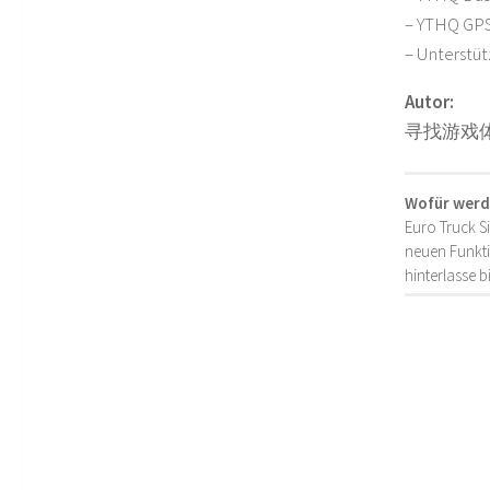
– YTHQ GPS
– Unterstüt
Autor:
寻找游戏
Wofür werd
Euro Truck S
neuen Funkti
hinterlasse 