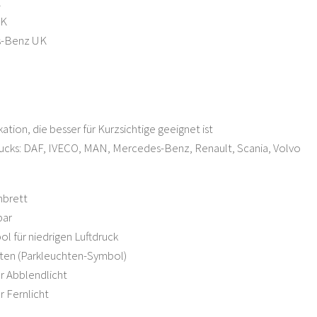
K
UK
s-Benz UK
ation, die besser für Kurzsichtige geeignet ist
ucks: DAF, IVECO, MAN, Mercedes-Benz, Renault, Scania, Volvo
nbrett
bar
l für niedrigen Luftdruck
hten (Parkleuchten-Symbol)
r Abblendlicht
r Fernlicht