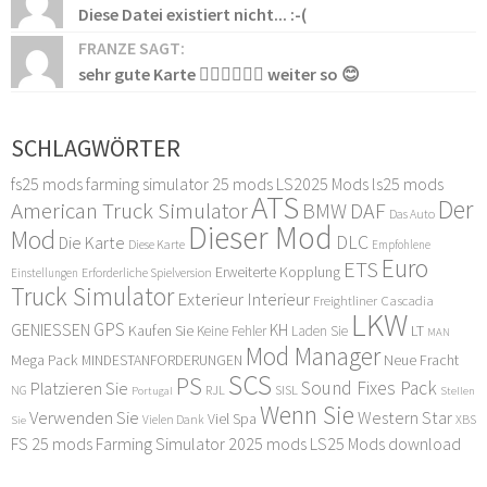
Diese Datei existiert nicht... :-(
FRANZE SAGT:
sehr gute Karte 👍🏻👍🏻👍🏻 weiter so 😊
SCHLAGWÖRTER
fs25 mods
farming simulator 25 mods
LS2025 Mods
ls25 mods
ATS
Der
American Truck Simulator
DAF
BMW
Das Auto
Dieser Mod
Mod
DLC
Die Karte
Diese Karte
Empfohlene
Euro
ETS
Erweiterte Kopplung
Erforderliche Spielversion
Einstellungen
Truck Simulator
Exterieur Interieur
Freightliner Cascadia
LKW
GPS
GENIESSEN
KH
Kaufen Sie
LT
Keine Fehler
Laden Sie
MAN
Mod Manager
Mega Pack
Neue Fracht
MINDESTANFORDERUNGEN
SCS
PS
Sound Fixes Pack
Platzieren Sie
SISL
RJL
NG
Stellen
Portugal
Wenn Sie
Verwenden Sie
Western Star
Viel Spa
XBS
Sie
Vielen Dank
FS 25 mods
Farming Simulator 2025 mods
LS25 Mods download