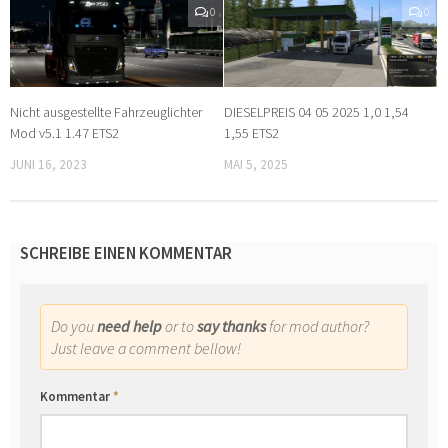
0
0
Nicht ausgestellte Fahrzeuglichter
DIESELPREIS 04 05 2025 1,0 1,54
Mod v5.1 1.47 ETS2
1,55 ETS2
JUNI 16, 2023
MAI 5, 2025
SCHREIBE EINEN KOMMENTAR
Do you
need help
or to
say thanks
for mod author?
Just leave a comment bellow!
Kommentar
*