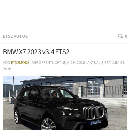
ETS2 AUTOS
0
BMW X7 2023 v3.4 ETS2
VON
ETS2MODS
· VERÖFFENTLICHT
JUNI 29, 2026
· AKTUALISIERT
JUNI 29,
2026