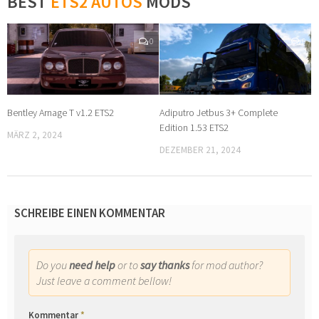
BEST
ETS2 AUTOS
MODS
0
0
Bentley Arnage T v1.2 ETS2
Adiputro Jetbus 3+ Complete
Edition 1.53 ETS2
MÄRZ 2, 2024
DEZEMBER 21, 2024
SCHREIBE EINEN KOMMENTAR
Do you
need help
or to
say thanks
for mod author?
Just leave a comment bellow!
Kommentar
*