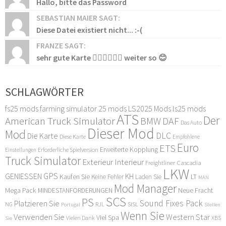
Hallo, bitte das Password
SEBASTIAN MAIER SAGT:
Diese Datei existiert nicht... :-(
FRANZE SAGT:
sehr gute Karte 👍🏻👍🏻👍🏻 weiter so 😊
SCHLAGWÖRTER
fs25 mods
farming simulator 25 mods
LS2025 Mods
ls25 mods
ATS
Der
American Truck Simulator
DAF
BMW
Das Auto
Dieser Mod
Mod
DLC
Die Karte
Diese Karte
Empfohlene
Euro
ETS
Erweiterte Kopplung
Erforderliche Spielversion
Einstellungen
Truck Simulator
Exterieur Interieur
Freightliner Cascadia
LKW
GPS
GENIESSEN
KH
Kaufen Sie
LT
Keine Fehler
Laden Sie
MAN
Mod Manager
Mega Pack
Neue Fracht
MINDESTANFORDERUNGEN
SCS
PS
Sound Fixes Pack
Platzieren Sie
SISL
RJL
NG
Stellen
Portugal
Wenn Sie
Verwenden Sie
Western Star
Viel Spa
XBS
Sie
Vielen Dank