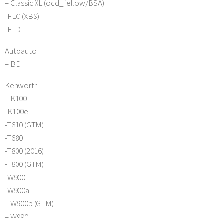
– Classic XL (odd_fellow/BSA)
-FLC (XBS)
-FLD
Autoauto
– BEI
Kenworth
– K100
-K100e
-T610 (GTM)
-T680
-T800 (2016)
-T800 (GTM)
-W900
-W900a
– W900b (GTM)
– W990