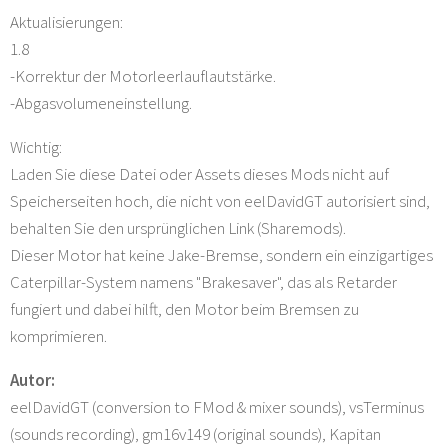
Aktualisierungen:
1.8
-Korrektur der Motorleerlauflautstärke.
-Abgasvolumeneinstellung.
Wichtig:
Laden Sie diese Datei oder Assets dieses Mods nicht auf
Speicherseiten hoch, die nicht von eelDavidGT autorisiert sind,
behalten Sie den ursprünglichen Link (Sharemods).
Dieser Motor hat keine Jake-Bremse, sondern ein einzigartiges
Caterpillar-System namens "Brakesaver", das als Retarder
fungiert und dabei hilft, den Motor beim Bremsen zu
komprimieren.
Autor:
eelDavidGT (conversion to FMod & mixer sounds), vsTerminus
(sounds recording), gm16v149 (original sounds), Kapitan