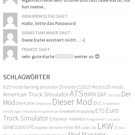
eigentlich eine sehr schöne und fast reale karte, nur
hat meine...
GRAUERWOLF62 SAGT:
Hallo, bitte das Password
SEBASTIAN MAIER SAGT:
Diese Datei existiert nicht... :-(
FRANZE SAGT:
sehr gute Karte 👍🏻👍🏻👍🏻 weiter so 😊
SCHLAGWÖRTER
fs25 mods
farming simulator 25 mods
LS2025 Mods
ls25 mods
ATS
Der
American Truck Simulator
DAF
BMW
Das Auto
Dieser Mod
Mod
DLC
Die Karte
Diese Karte
Empfohlene
Euro
ETS
Erweiterte Kopplung
Erforderliche Spielversion
Einstellungen
Truck Simulator
Exterieur Interieur
Freightliner Cascadia
LKW
GPS
GENIESSEN
KH
Kaufen Sie
LT
Keine Fehler
Laden Sie
MAN
Mod Manager