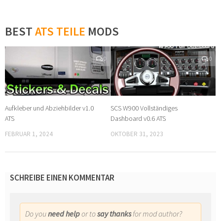
BEST
ATS TEILE
MODS
0
0
Aufkleber und Abziehbilder v1.0
SCS W900 Vollständiges
ATS
Dashboard v0.6 ATS
FEBRUAR 1, 2024
OKTOBER 31, 2023
SCHREIBE EINEN KOMMENTAR
Do you
need help
or to
say thanks
for mod author?