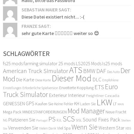
Hallo, bitte das Password
SEBASTIAN MAIER SAGT:
Diese Datei existiert nicht... :-(
FRANZE SAGT:
sehr gute Karte 👍🏻👍🏻👍🏻 weiter so 😊
SCHLAGWÖRTER
fs25 mods
farming simulator 25 mods
LS2025 Mods
ls25 mods
ATS
Der
American Truck Simulator
DAF
BMW
Das Auto
Dieser Mod
Mod
DLC
Die Karte
Diese Karte
Empfohlene
Euro
ETS
Erweiterte Kopplung
Erforderliche Spielversion
Einstellungen
Truck Simulator
Exterieur Interieur
Freightliner Cascadia
LKW
GPS
GENIESSEN
KH
Kaufen Sie
LT
Keine Fehler
Laden Sie
MAN
Mod Manager
Mega Pack
Neue Fracht
MINDESTANFORDERUNGEN
SCS
PS
Sound Fixes Pack
Platzieren Sie
SISL
RJL
NG
Stellen
Portugal
Wenn Sie
Verwenden Sie
Western Star
Viel Spa
XBS
Sie
Vielen Dank