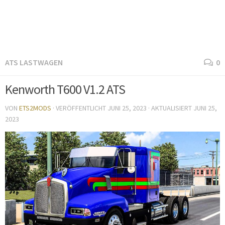
ATS LASTWAGEN
0
Kenworth T600 V1.2 ATS
VON
ETS2MODS
· VERÖFFENTLICHT
JUNI 25, 2023
· AKTUALISIERT
JUNI 25,
2023