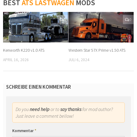
BEST
ATS LASTWAGEN
MODS
0
0
Kenworth K220 v1.0 ATS
Western Star 57X Prime v1.50 ATS
APRIL 16, 2026
JULI 6, 2024
SCHREIBE EINEN KOMMENTAR
Do you
need help
or to
say thanks
for mod author?
Just leave a comment bellow!
Kommentar
*