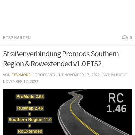
ETS2 KARTEN
0
Straßenverbindung Promods Southern
Region & Rowextended v1.0 ETS2
VON
ETS2MODS
· VERÖFFENTLICHT
NOVEMBER 17, 2022
· AKTUALISIERT
NOVEMBER 17, 2022