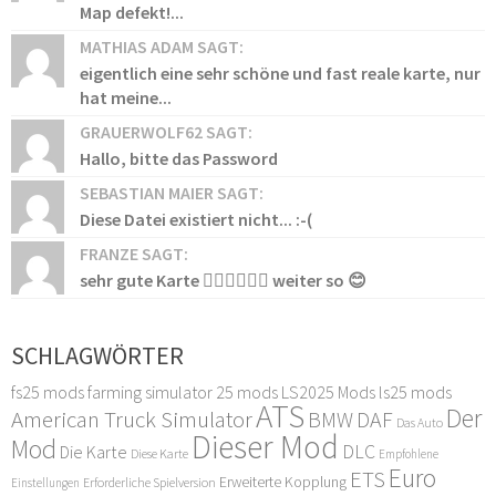
Map defekt!...
MATHIAS ADAM SAGT:
eigentlich eine sehr schöne und fast reale karte, nur
hat meine...
GRAUERWOLF62 SAGT:
Hallo, bitte das Password
SEBASTIAN MAIER SAGT:
Diese Datei existiert nicht... :-(
FRANZE SAGT:
sehr gute Karte 👍🏻👍🏻👍🏻 weiter so 😊
SCHLAGWÖRTER
fs25 mods
farming simulator 25 mods
LS2025 Mods
ls25 mods
ATS
Der
American Truck Simulator
DAF
BMW
Das Auto
Dieser Mod
Mod
DLC
Die Karte
Diese Karte
Empfohlene
Euro
ETS
Erweiterte Kopplung
Erforderliche Spielversion
Einstellungen