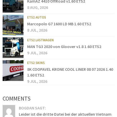
KamAZ 4410 OffRoad v1.60 ETS2
8 AUG, 2026
ETS2 AUTOS
Marcopolo G7 1600 LD MB 1.60 ETS2
8 JUL, 2026
ETS2 LASTWAGEN
MAN TG3 2020 von Gloover v1.8 1.60 ETS2
9 JUL, 2026
ETS2 SKINS
8K COOPAVEL KRONE COOL LINER 08 07 2026 1.40
1.60 ETS2
9 JUL, 2026
COMMENTS
BOGDAN SAGT:
Leider ist die dritte Datei bei der aktuellen Vietnam